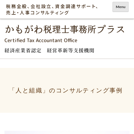
コ
税務全般、会社設立、資金調達サポート、
Menu
ン
売上・人事コンサルティング
テ
ン
ツ
に
ス
キ
ッ
プ
「⼈と組織」のコンサルティング事例